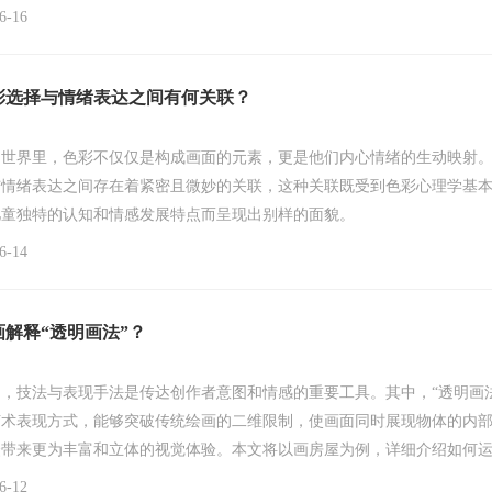
养。本文将以对称图案设计为例，详细探讨如何将数学几何知识融入绘画
-16
彩选择与情绪表达之间有何关联？
的世界里，色彩不仅仅是构成画面的元素，更是他们内心情绪的生动映射
与情绪表达之间存在着紧密且微妙的关联，这种关联既受到色彩心理学基
儿童独特的认知和情感发展特点而呈现出别样的面貌。
-14
解释“透明画法”？
，技法与表现手法是传达创作者意图和情感的重要工具。其中，“透明画法
艺术表现方式，能够突破传统绘画的二维限制，使画面同时展现物体的内
众带来更为丰富和立体的视觉体验。本文将以画房屋为例，详细介绍如何
表现房屋的内外空间。
-12