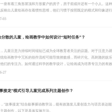
着一座有着三角形屋顶和方形窗户的房子，房子前或许还有一个小人。这
式反映出儿童绘画存在着惯性思维，他们习惯于按照既定的模式和印象进
象力和创造力。而“错位拼贴”游戏作为一种创新的教学方法，能够有效地
-03
，为儿童的绘画创作注入新的活力。
力分散的儿童，绘画教学中如何设计“短时任务”？
代，儿童注意力持续时间缩短已成为全球教育者关注的议题。对于注意力
传统绘画教学中冗长的创作流程可能导致挫败感，而碎片化、高刺激的娱
了他们的专注力。如何通过科学的教学设计，让绘画成为培养专注力的有
务”模式为此提供了破局思路——通过拆解目标、设置明确时间节点与趣味
-27
童在有限时间内完成可感知的成就，逐步重建专注习惯。
故事接龙”模式引导儿童完成系列主题创作？
，“故事接龙”结合叙事驱动教学法，能有效激发儿童创造力与语言表达能
列主题创作，以下是具体实施方法。