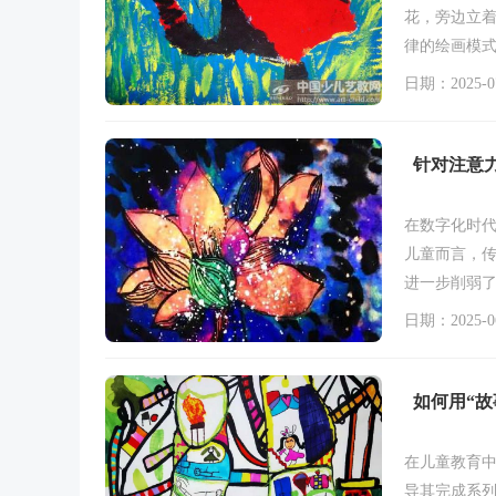
花，旁边立
律的绘画模
缺乏独特的想
日期：2025-07
种惯性思维
针对注意
在数字化时
儿童而言，
进一步削弱
具?“短时任
日期：2025-06
制，帮助儿
如何用“
在儿童教育中
导其完成系