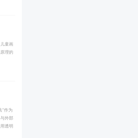
教学。
。儿童画
本原理的
”作为
部与外部
运用透明