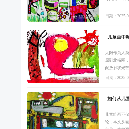
日期：2025-06
儿童画中
太阳作为人
原到北极圈，
配放射状光
潜意识中的
日期：2025-06
阳符号的深
如何从儿童
儿童绘画不
论，本文从