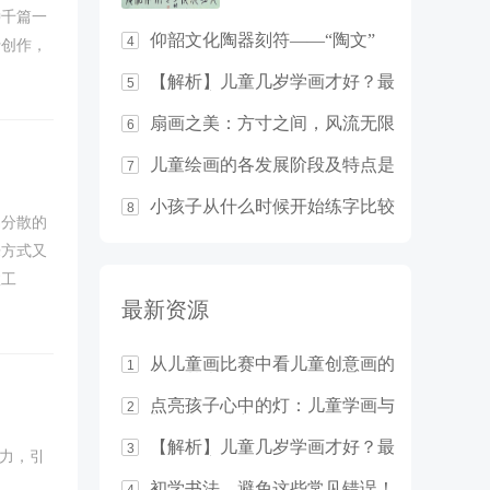
种千篇一
仰韶文化陶器刻符——“陶文”
4
行创作，
打破这
【解析】儿童几岁学画才好？最
5
佳年龄竟然是……
扇画之美：方寸之间，风流无限
6
儿童绘画的各发展阶段及特点是
7
什么？
小孩子从什么时候开始练字比较
8
易分散的
合适？
乐方式又
效工
最新资源
激励机
从儿童画比赛中看儿童创意画的
1
教学基本原则
点亮孩子心中的灯：儿童学画与
2
想象力的培养
【解析】儿童几岁学画才好？最
3
力，引
佳年龄竟然是……
初学书法，避免这些常见错误！