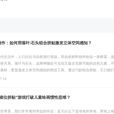
创作：如何用落叶/石头组合拼贴激发立体空间感知？
现代生活中，人们往往与自然渐行渐远，而自然材料创作恰似一座桥梁，
亲密关系。落叶与石头，这两种随处可见却又蕴含无限可能的自然元素，
术素材，更是激发立体空间感知的绝佳工具。通过巧妙组合拼贴，它们能
出层次丰富、充满生命力的立体艺术世界，让创作者在触摸自然质感的同
-14
度，唤醒内心深处对自然的敬畏与热爱。
“错位拼贴”游戏打破儿童绘画惯性思维？
的世界里，我们常常看到类似的作品：蓝天白云下是绿色的草地，草地上