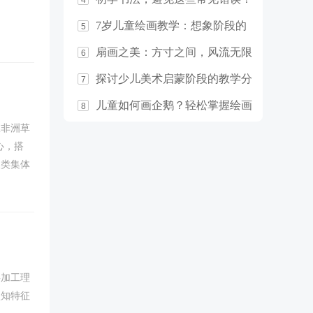
4
7岁儿童绘画教学：想象阶段的
5
启发与指导
扇画之美：方寸之间，风流无限
6
探讨少儿美术启蒙阶段的教学分
7
析
儿童如何画企鹅？轻松掌握绘画
8
技巧！
从非洲草
心，搭
人类集体
童画中太
事加工理
认知特征