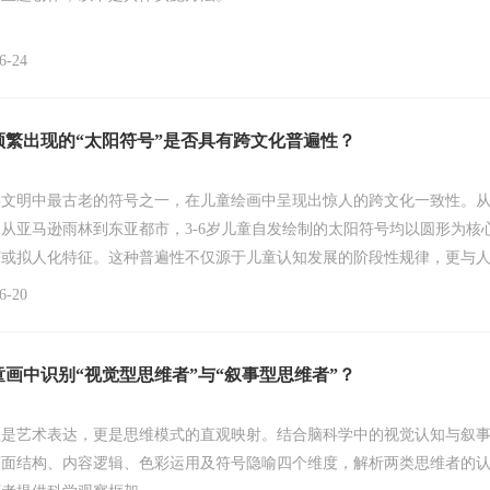
-24
频繁出现的“太阳符号”是否具有跨文化普遍性？
类文明中最古老的符号之一，在儿童绘画中呈现出惊人的跨文化一致性。
从亚马逊雨林到东亚都市，3-6岁儿童自发绘制的太阳符号均以圆形为核
芒或拟人化特征。这种普遍性不仅源于儿童认知发展的阶段性规律，更与
太阳原型密切相关。本文将从符号学、心理学及跨文化研究视角，解析儿
-20
层意义。
画中识别“视觉型思维者”与“叙事型思维者”？
仅是艺术表达，更是思维模式的直观映射。结合脑科学中的视觉认知与叙
画面结构、内容逻辑、色彩运用及符号隐喻四个维度，解析两类思维者的