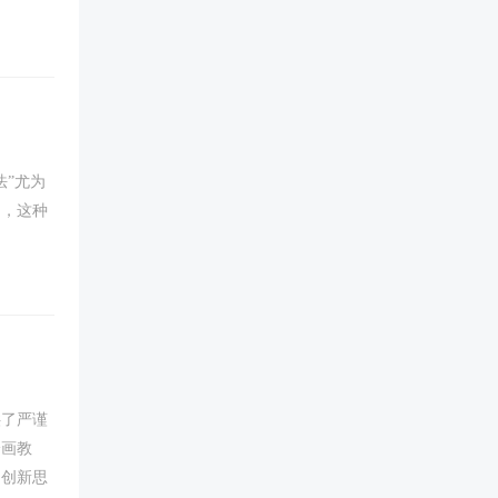
”尤为
构，这种
供了严谨
绘画教
的创新思