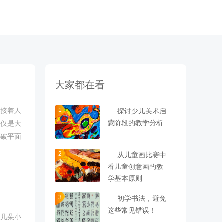
大家都在看
1
连接着人
探讨少儿美术启
蒙阶段的教学分析
不仅是大
打破平面
时，深度
2
从儿童画比赛中
看儿童创意画的教
学基本原则
3
初学书法，避免
这些常见错误！
有几朵小