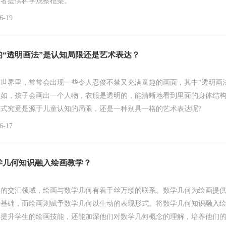
育者提供科学观察框架。
-19
的“透明画法”是认知局限还是艺术表达？
世界里，常常会出现一些令人忍俊不禁又充满童趣的画面，其中“透明画法
比如，孩子会画出一个人物，衣服是透明的，能清晰地看到里面的身体结
式究竟是源于儿童认知的局限，还是一种别具一格的艺术表达呢?
-17
学几何知识融入绘画教学？
学的交汇领域，绘画与数学几何有着千丝万缕的联系。数学几何为绘画提
构基础，而绘画则赋予数学几何以生动的表现形式。将数学几何知识融入
够提升学生的绘画技能，还能加深他们对数学几何概念的理解，培养他们