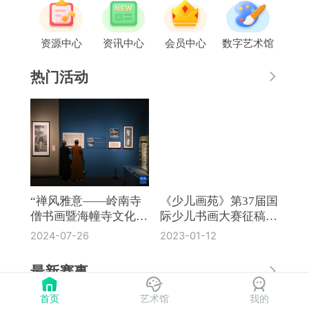
资源中心
资讯中心
会员中心
数字艺术馆
热门活动
“禅风雅意——岭南寺
《少儿画苑》第37届国
僧书画暨海幢寺文化
际少儿书画大赛征稿通
展”在国博开幕
知
2024-07-26
2023-01-12
最新赛事
首页
艺术馆
我的
《奔流·小作家》第8届全国中