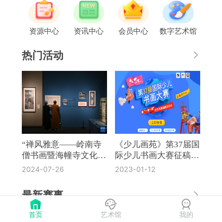
资源中心
资讯中心
会员中心
数字艺术馆
热门活动
“禅风雅意——岭南寺
《少儿画苑》第37届国
僧书画暨海幢寺文化
际少儿书画大赛征稿通
展”在国博开幕
知
2024-07-26
2023-01-12
最新赛事
首页
艺术馆
我的
《奔流·小作家》第8届全国中