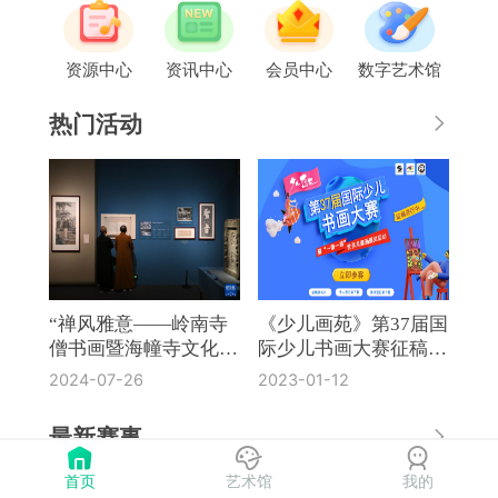
资源中心
资讯中心
会员中心
数字艺术馆
热门活动
“禅风雅意——岭南寺
《少儿画苑》第37届国
僧书画暨海幢寺文化
际少儿书画大赛征稿通
展”在国博开幕
知
2024-07-26
2023-01-12
最新赛事
首页
艺术馆
我的
《奔流·小作家》第8届全国中