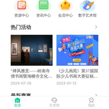
资源中心
资讯中心
会员中心
数字艺术馆
热门活动
“禅风雅意——岭南寺
《少儿画苑》第37届国
僧书画暨海幢寺文化
际少儿书画大赛征稿通
展”在国博开幕
知
2024-07-26
2023-01-12
最新赛事
首页
艺术馆
我的
《奔流·小作家》第8届全国中