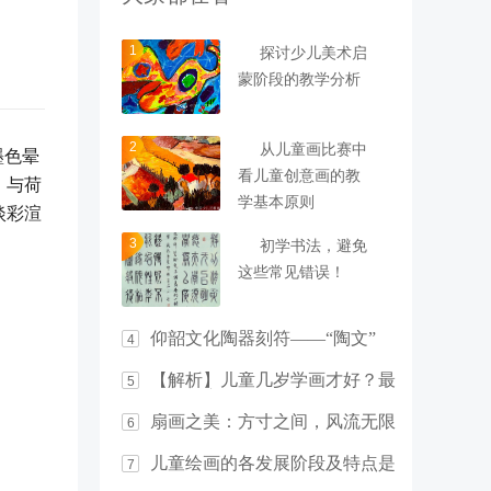
1
探讨少儿美术启
蒙阶段的教学分析
2
从儿童画比赛中
墨色晕
看儿童创意画的教
，与荷
学基本原则
淡彩渲
3
初学书法，避免
这些常见错误！
仰韶文化陶器刻符——“陶文”
4
【解析】儿童几岁学画才好？最
5
佳年龄竟然是……
扇画之美：方寸之间，风流无限
6
儿童绘画的各发展阶段及特点是
7
什么？