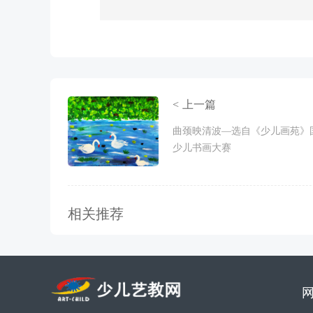
< 上一篇
曲颈映清波—选自《少儿画苑》
少儿书画大赛
相关推荐