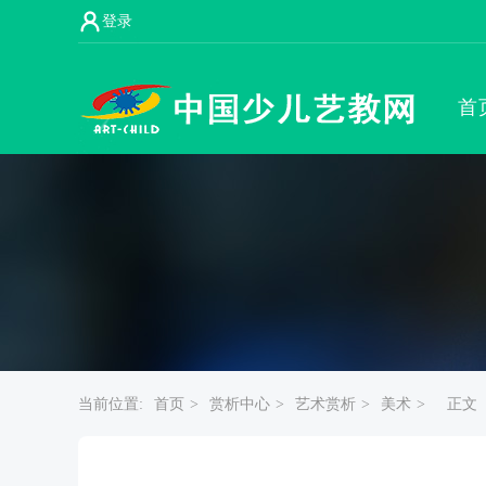
登录
首
当前位置:
首页 >
赏析中心 >
艺术赏析 >
美术 >
正文