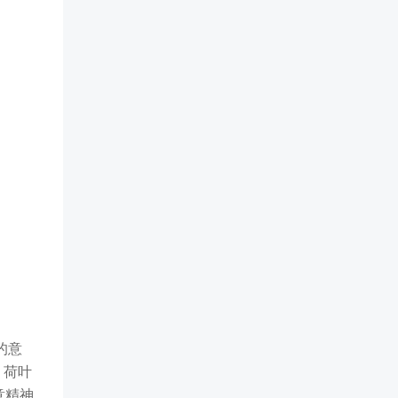
的意
，荷叶
意精神