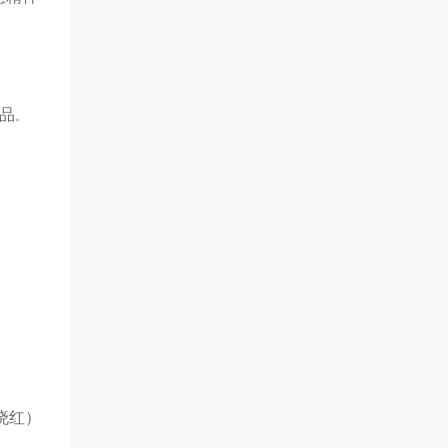
品
。
晓红）