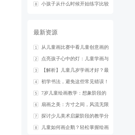
小孩子从什么时候开始练字比较
8
合适？
最新资源
从儿童画比赛中看儿童创意画的
1
教学基本原则
点亮孩子心中的灯：儿童学画与
2
想象力的培养
【解析】儿童几岁学画才好？最
3
佳年龄竟然是……
初学书法，避免这些常见错误！
4
7岁儿童绘画教学：想象阶段的
5
启发与指导
扇画之美：方寸之间，风流无限
6
探讨少儿美术启蒙阶段的教学分
7
析
儿童如何画企鹅？轻松掌握绘画
8
技巧！