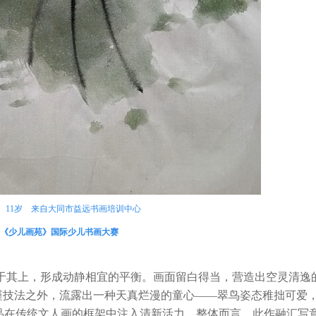
男
11岁 来自
大同市益远书画培训中心
《少儿画苑》国际少儿书画大赛
其上，形成动静相宜的平衡。画面留白得当，营造出空灵清逸
谨技法之外，流露出一种天真烂漫的童心——翠鸟姿态稚拙可爱
品在传统文人画的框架中注入清新活力。整体而言，此作融汇写