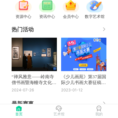
资源中心
资讯中心
会员中心
数字艺术馆
热门活动
“禅风雅意——岭南寺
《少儿画苑》第37届国
僧书画暨海幢寺文化
际少儿书画大赛征稿通
展”在国博开幕
知
2024-07-26
2023-01-12
最新赛事
首页
艺术馆
我的
《奔流·小作家》第8届全国中