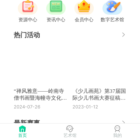
资源中心
资讯中心
会员中心
数字艺术馆
热门活动
“禅风雅意——岭南寺
《少儿画苑》第37届国
僧书画暨海幢寺文化
际少儿书画大赛征稿通
展”在国博开幕
知
2024-07-26
2023-01-12
最新赛事
首页
艺术馆
我的
《奔流·小作家》第8届全国中