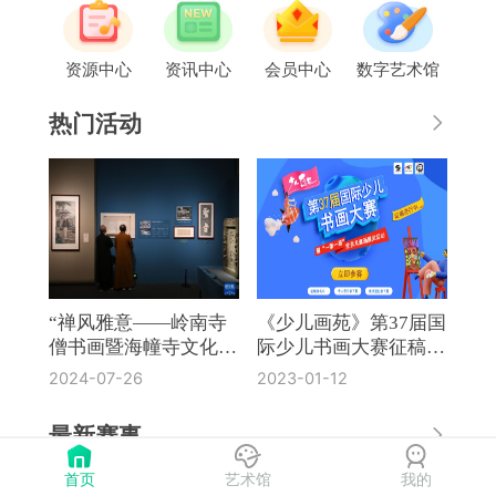
资源中心
资讯中心
会员中心
数字艺术馆
热门活动
“禅风雅意——岭南寺
《少儿画苑》第37届国
僧书画暨海幢寺文化
际少儿书画大赛征稿通
展”在国博开幕
知
2024-07-26
2023-01-12
最新赛事
首页
艺术馆
我的
《奔流·小作家》第8届全国中