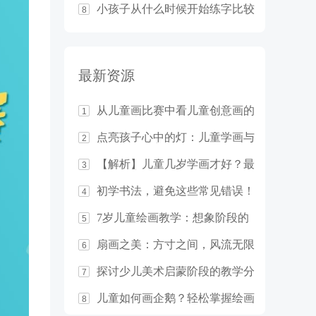
小孩子从什么时候开始练字比较
8
合适？
最新资源
从儿童画比赛中看儿童创意画的
1
教学基本原则
点亮孩子心中的灯：儿童学画与
2
想象力的培养
【解析】儿童几岁学画才好？最
3
佳年龄竟然是……
初学书法，避免这些常见错误！
4
7岁儿童绘画教学：想象阶段的
5
启发与指导
扇画之美：方寸之间，风流无限
6
探讨少儿美术启蒙阶段的教学分
7
析
儿童如何画企鹅？轻松掌握绘画
8
技巧！