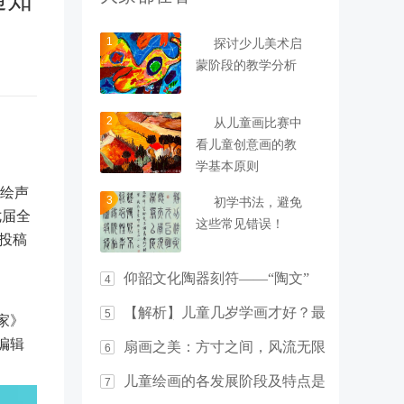
1
探讨少儿美术启
蒙阶段的教学分析
2
从儿童画比赛中
看儿童创意画的教
学基本原则
·绘声
3
初学书法，避免
七届全
这些常见错误！
投稿
仰韶文化陶器刻符——“陶文”
4
【解析】儿童几岁学画才好？最
5
家》
佳年龄竟然是……
编辑
扇画之美：方寸之间，风流无限
6
儿童绘画的各发展阶段及特点是
7
什么？