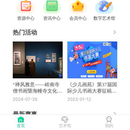
资源中心
资讯中心
会员中心
数字艺术馆
热门活动
“禅风雅意——岭南寺
《少儿画苑》第37届国
僧书画暨海幢寺文化
际少儿书画大赛征稿通
展”在国博开幕
知
2024-07-26
2023-01-12
最新赛事
首页
艺术馆
我的
《奔流·小作家》第8届全国中