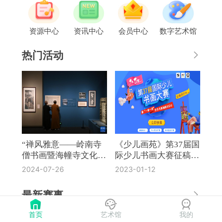
资源中心
资讯中心
会员中心
数字艺术馆
热门活动
“禅风雅意——岭南寺
《少儿画苑》第37届国
僧书画暨海幢寺文化
际少儿书画大赛征稿通
展”在国博开幕
知
2024-07-26
2023-01-12
最新赛事
首页
艺术馆
我的
《奔流·小作家》第8届全国中