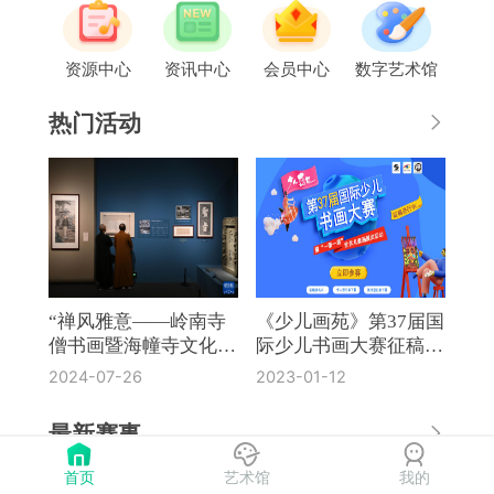
资源中心
资讯中心
会员中心
数字艺术馆
热门活动
“禅风雅意——岭南寺
《少儿画苑》第37届国
僧书画暨海幢寺文化
际少儿书画大赛征稿通
展”在国博开幕
知
2024-07-26
2023-01-12
最新赛事
首页
艺术馆
我的
《奔流·小作家》第8届全国中