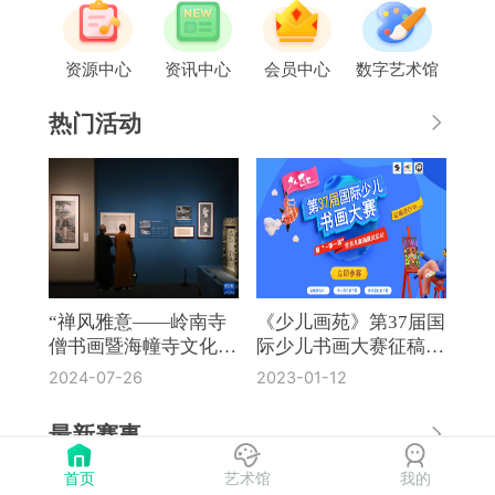
资源中心
资讯中心
会员中心
数字艺术馆
热门活动
“禅风雅意——岭南寺
《少儿画苑》第37届国
僧书画暨海幢寺文化
际少儿书画大赛征稿通
展”在国博开幕
知
2024-07-26
2023-01-12
最新赛事
首页
艺术馆
我的
《奔流·小作家》第8届全国中