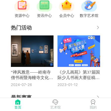
资源中心
资讯中心
会员中心
数字艺术馆
热门活动
“禅风雅意——岭南寺
《少儿画苑》第37届国
僧书画暨海幢寺文化
际少儿书画大赛征稿通
展”在国博开幕
知
2024-07-26
2023-01-12
最新赛事
首页
艺术馆
我的
《奔流·小作家》第8届全国中