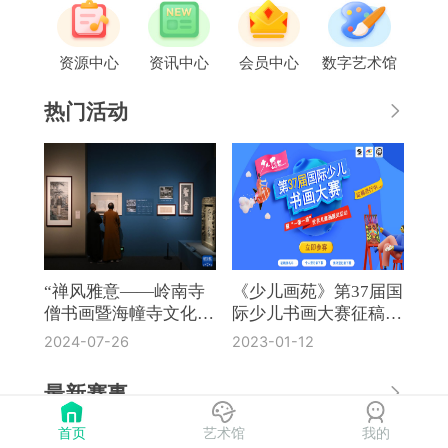
资源中心
资讯中心
会员中心
数字艺术馆
热门活动
“禅风雅意——岭南寺
《少儿画苑》第37届国
僧书画暨海幢寺文化
际少儿书画大赛征稿通
展”在国博开幕
知
2024-07-26
2023-01-12
最新赛事
首页
艺术馆
我的
《奔流·小作家》第8届全国中